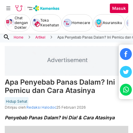
Masuk
Chat
Toko
dengan
Homecare
Asuransiku
Kesehatan
Dokter
search
Home
Artikel
Apa Penyebab Panas Dalam? Ini Pemicu dan 
Apa Penyebab Panas Dalam? Ini
Pemicu dan Cara Atasinya
Hidup Sehat
Ditinjau oleh
Redaksi Halodoc
25 Februari 2026
Penyebab Panas Dalam? Ini Dia! & Cara Atasinya