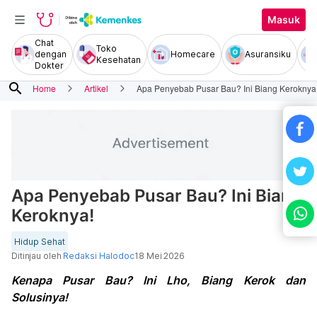
Masuk
Chat
Toko
dengan
Homecare
Asuransiku
Kesehatan
Dokter
search
Home
Artikel
Apa Penyebab Pusar Bau? Ini Biang Keroknya
Apa Penyebab Pusar Bau? Ini Biang
Keroknya!
Hidup Sehat
Ditinjau oleh
Redaksi Halodoc
18 Mei 2026
Kenapa Pusar Bau? Ini Lho, Biang Kerok dan
Solusinya!