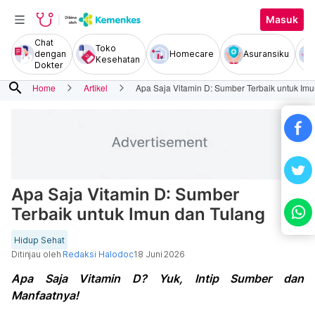
Masuk
Chat
Toko
dengan
Homecare
Asuransiku
Kesehatan
Dokter
search
Home
Artikel
Apa Saja Vitamin D: Sumber Terbaik untuk Im
Apa Saja Vitamin D: Sumber
Terbaik untuk Imun dan Tulang
Hidup Sehat
Ditinjau oleh
Redaksi Halodoc
18 Juni 2026
Apa Saja Vitamin D? Yuk, Intip Sumber dan
Manfaatnya!