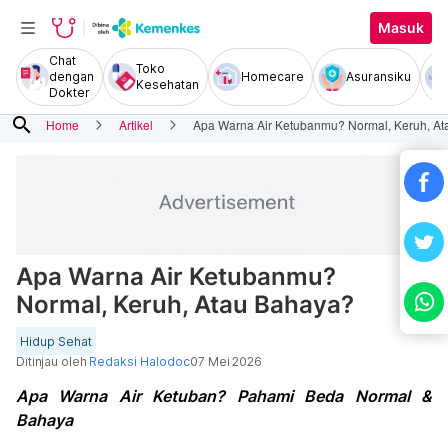
Masuk
Chat
Toko
dengan
Homecare
Asuransiku
Kesehatan
Dokter
search
Home
Artikel
Apa Warna Air Ketubanmu? Normal, Keruh, A
Apa Warna Air Ketubanmu?
Normal, Keruh, Atau Bahaya?
Hidup Sehat
Ditinjau oleh
Redaksi Halodoc
07 Mei 2026
Apa Warna Air Ketuban? Pahami Beda Normal &
Bahaya