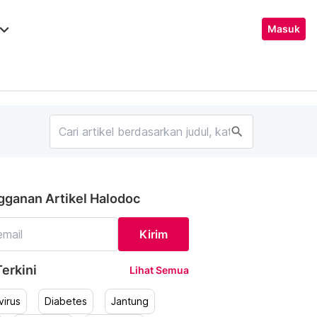
ard_arrow_down
Masuk
search
gganan Artikel Halodoc
Kirim
erkini
Lihat Semua
irus
Diabetes
Jantung