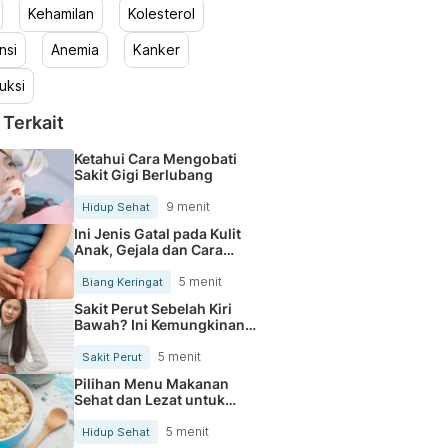
Kehamilan
Kolesterol
nsi
Anemia
Kanker
uksi
 Terkait
Ketahui Cara Mengobati
Sakit Gigi Berlubang
9 menit
Hidup Sehat
Ini Jenis Gatal pada Kulit
Anak, Gejala dan Cara
Mengobatinya
5 menit
Biang Keringat
Sakit Perut Sebelah Kiri
Bawah? Ini Kemungkinan
Penyebabnya
5 menit
Sakit Perut
Pilihan Menu Makanan
Sehat dan Lezat untuk
Mengurangi Kolesterol
5 menit
Hidup Sehat