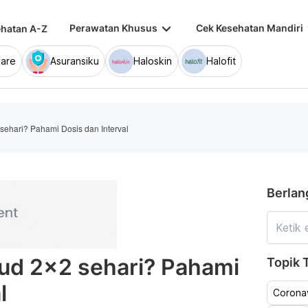
keyboard_arrow_down
keybo
Perawatan Khusus
Cek Kesehatan Mandiri
hatan A-Z
are
Asuransiku
Haloskin
Halofit
sehari? Pahami Dosis dan Interval
Berlan
ud 2x2 sehari? Pahami
Topik T
l
Coronav