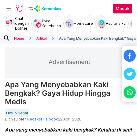
Masuk
Chat
Toko
dengan
Homecare
Asuransiku
Kesehatan
Dokter
search
Home
Artikel
Apa Yang Menyebabkan Kaki Bengkak? Gaya 
Apa Yang Menyebabkan Kaki
Bengkak? Gaya Hidup Hingga
Medis
Hidup Sehat
Ditinjau oleh
Redaksi Halodoc
22 April 2026
Apa yang menyebabkan kaki bengkak? Ketahui di sini!