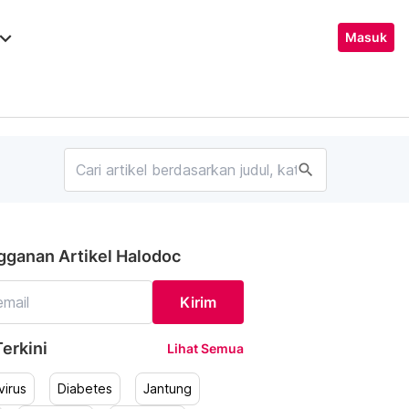
ard_arrow_down
Masuk
search
gganan Artikel Halodoc
Kirim
erkini
Lihat Semua
irus
Diabetes
Jantung