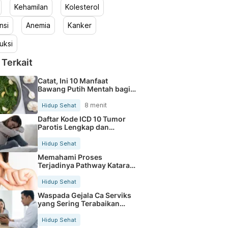
Kehamilan
Kolesterol
nsi
Anemia
Kanker
uksi
 Terkait
Catat, Ini 10 Manfaat
Bawang Putih Mentah bagi
Tubuh
8 menit
Hidup Sehat
Daftar Kode ICD 10 Tumor
Parotis Lengkap dan
Terbaru
Hidup Sehat
Memahami Proses
Terjadinya Pathway Katarak
Secara Jelas
Hidup Sehat
Waspada Gejala Ca Serviks
yang Sering Terabaikan
Sejak Dini
Hidup Sehat