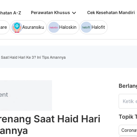
keyboard_arrow_down
keybo
Perawatan Khusus
Cek Kesehatan Mandiri
hatan A-Z
are
Asuransiku
Haloskin
Halofit
Saat Haid Hari Ke 3? Ini Tips Amannya
Berlan
enang Saat Haid Hari
Topik T
mannya
Coronav