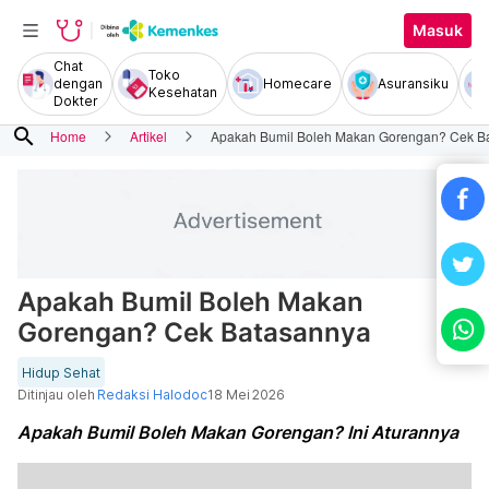
Masuk
Chat
Toko
dengan
Homecare
Asuransiku
Kesehatan
Dokter
search
Home
Artikel
Apakah Bumil Boleh Makan Gorengan? Cek B
Apakah Bumil Boleh Makan
Gorengan? Cek Batasannya
Hidup Sehat
Ditinjau oleh
Redaksi Halodoc
18 Mei 2026
Apakah Bumil Boleh Makan Gorengan? Ini Aturannya