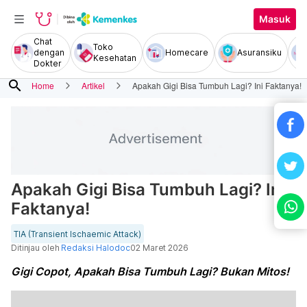
Masuk
Chat
Toko
dengan
Homecare
Asuransiku
Kesehatan
Dokter
search
Home
Artikel
Apakah Gigi Bisa Tumbuh Lagi? Ini Faktanya!
Apakah Gigi Bisa Tumbuh Lagi? Ini
Faktanya!
TIA (Transient Ischaemic Attack)
Ditinjau oleh
Redaksi Halodoc
02 Maret 2026
Gigi Copot, Apakah Bisa Tumbuh Lagi? Bukan Mitos!