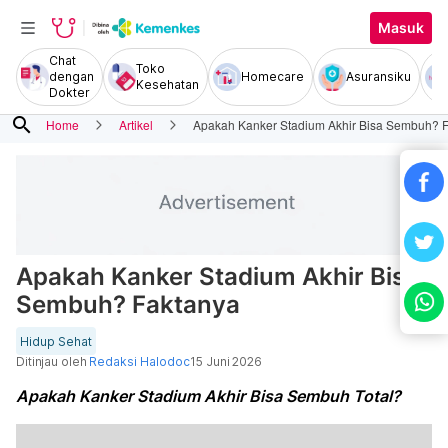
Masuk
Chat
Toko
dengan
Homecare
Asuransiku
Kesehatan
Dokter
search
Home
Artikel
Apakah Kanker Stadium Akhir Bisa Sembuh? 
Apakah Kanker Stadium Akhir Bisa
Sembuh? Faktanya
Hidup Sehat
Ditinjau oleh
Redaksi Halodoc
15 Juni 2026
Apakah Kanker Stadium Akhir Bisa Sembuh Total?