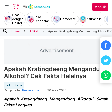
Masuk
Chat
Toko
dengan
Homecare
Asuransiku
Kesehatan
Dokter
search
Home
Artikel
Apakah Kratingdaeng Mengandung Alkohol? C
Apakah Kratingdaeng Mengandung
Alkohol? Cek Fakta Halalnya
Hidup Sehat
Ditinjau oleh
Redaksi Halodoc
20 April 2026
Apakah Kratingdaeng Mengandung Alkohol? Simak
Fakta Lengkap