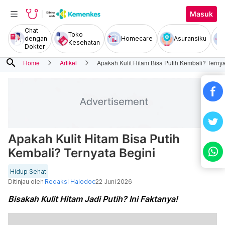
Masuk
Chat
Toko
dengan
Homecare
Asuransiku
Kesehatan
Dokter
search
Home
Artikel
Apakah Kulit Hitam Bisa Putih Kembali? Ternya
Apakah Kulit Hitam Bisa Putih
Kembali? Ternyata Begini
Hidup Sehat
Ditinjau oleh
Redaksi Halodoc
22 Juni 2026
Bisakah Kulit Hitam Jadi Putih? Ini Faktanya!