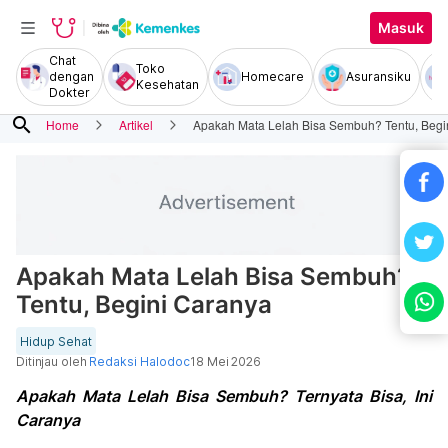
Masuk
Chat
Toko
dengan
Homecare
Asuransiku
Kesehatan
Dokter
search
Home
Artikel
Apakah Mata Lelah Bisa Sembuh? Tentu, Begi
Apakah Mata Lelah Bisa Sembuh?
Tentu, Begini Caranya
Hidup Sehat
Ditinjau oleh
Redaksi Halodoc
18 Mei 2026
Apakah Mata Lelah Bisa Sembuh? Ternyata Bisa, Ini
Caranya