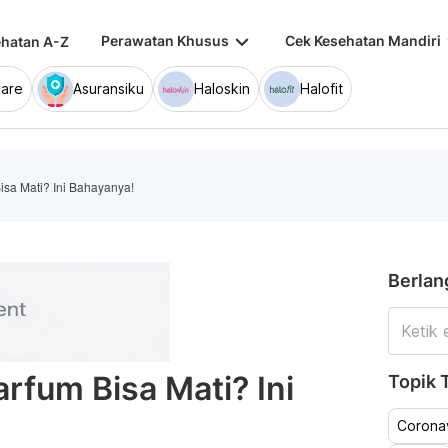
keyboard_arrow_down
keybo
Perawatan Khusus
Cek Kesehatan Mandiri
hatan A-Z
are
Asuransiku
Haloskin
Halofit
sa Mati? Ini Bahayanya!
Berlan
fum Bisa Mati? Ini
Topik T
Coronav