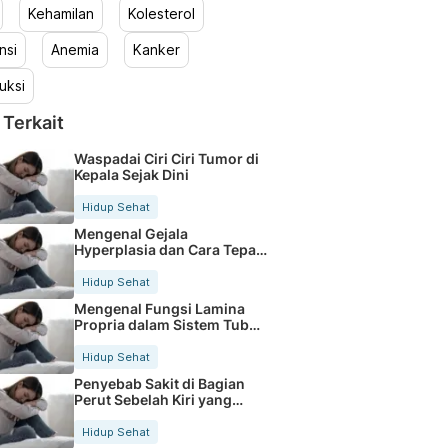
Kehamilan
Kolesterol
nsi
Anemia
Kanker
uksi
 Terkait
Waspadai Ciri Ciri Tumor di
Kepala Sejak Dini
Hidup Sehat
Mengenal Gejala
Hyperplasia dan Cara Tepat
Penanganannya
Hidup Sehat
Mengenal Fungsi Lamina
Propria dalam Sistem Tubuh
Manusia
Hidup Sehat
Penyebab Sakit di Bagian
Perut Sebelah Kiri yang
Perlu Dicek
Hidup Sehat