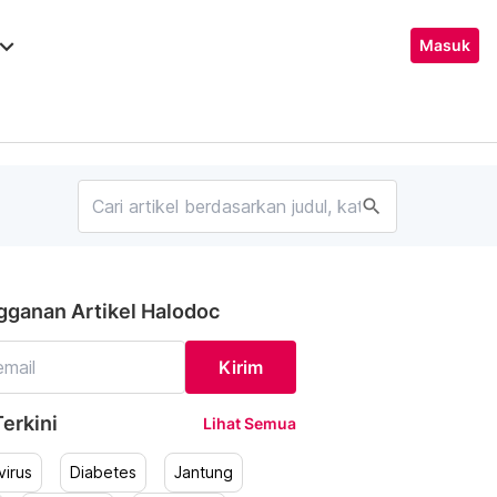
ard_arrow_down
Masuk
search
gganan Artikel Halodoc
Kirim
erkini
Lihat Semua
irus
Diabetes
Jantung