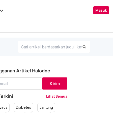
ard_arrow_down
Masuk
search
gganan Artikel Halodoc
Kirim
erkini
Lihat Semua
irus
Diabetes
Jantung