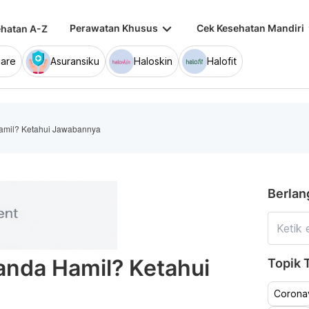
keyboard_arrow_down
keybo
Perawatan Khusus
Cek Kesehatan Mandiri
hatan A-Z
are
Asuransiku
Haloskin
Halofit
amil? Ketahui Jawabannya
Berlan
anda Hamil? Ketahui
Topik T
Coronav