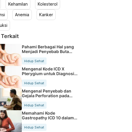
Kehamilan
Kolesterol
nsi
Anemia
Kanker
uksi
 Terkait
Pahami Berbagai Hal yang
Menjadi Penyebab Buta
Warna
Hidup Sehat
Mengenal Kode ICD X
Pterygium untuk Diagnosis
Mata
Hidup Sehat
Mengenal Penyebab dan
Gejala Perforation pada
Tubuh
Hidup Sehat
Memahami Kode
Gastropathy ICD 10 dalam
Rekam Medis Pasien
Hidup Sehat