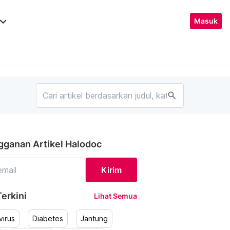
ard_arrow_down
Masuk
search
gganan Artikel Halodoc
Kirim
erkini
Lihat Semua
irus
Diabetes
Jantung