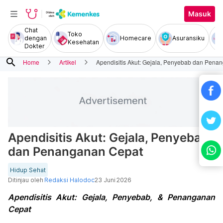
Masuk
Chat
Toko
dengan
Homecare
Asuransiku
Kesehatan
Dokter
search
Home
Artikel
Apendisitis Akut: Gejala, Penyebab dan Pena
Apendisitis Akut: Gejala, Penyebab
dan Penanganan Cepat
Hidup Sehat
Ditinjau oleh
Redaksi Halodoc
23 Juni 2026
Apendisitis Akut: Gejala, Penyebab, & Penanganan
Cepat