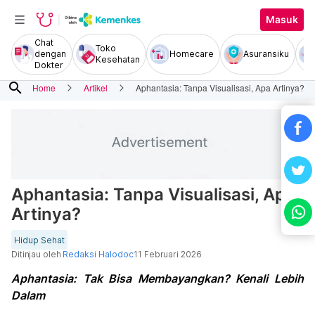
Masuk
Chat
Toko
dengan
Homecare
Asuransiku
Kesehatan
Dokter
search
Home
Artikel
Aphantasia: Tanpa Visualisasi, Apa Artinya?
Aphantasia: Tanpa Visualisasi, Apa
Artinya?
Hidup Sehat
Ditinjau oleh
Redaksi Halodoc
11 Februari 2026
Aphantasia: Tak Bisa Membayangkan? Kenali Lebih
Dalam