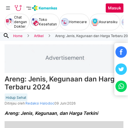
Masuk
Chat
Toko
dengan
Homecare
Asuransiku
Kesehatan
Dokter
search
Home
Artikel
Areng: Jenis, Kegunaan dan Harga Terbaru 2
Areng: Jenis, Kegunaan dan Harga
Terbaru 2024
Hidup Sehat
Ditinjau oleh
Redaksi Halodoc
09 Juni 2026
Areng: Jenis, Kegunaan, dan Harga Terkini