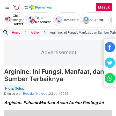
Masuk
Chat
Toko
dengan
Homecare
Asuransiku
Kesehatan
Dokter
search
Home
Artikel
Arginine: Ini Fungsi, Manfaat, dan Sumber Ter
Arginine: Ini Fungsi, Manfaat, dan
Sumber Terbaiknya
Hidup Sehat
Ditinjau oleh
Redaksi Halodoc
23 Juni 2026
Arginine: Pahami Manfaat Asam Amino Penting Ini