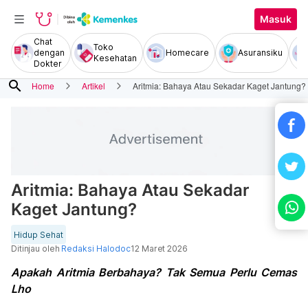
Masuk
Chat
Toko
dengan
Homecare
Asuransiku
Kesehatan
Dokter
search
Home
Artikel
Aritmia: Bahaya Atau Sekadar Kaget Jantung?
Aritmia: Bahaya Atau Sekadar
Kaget Jantung?
Hidup Sehat
Ditinjau oleh
Redaksi Halodoc
12 Maret 2026
Apakah Aritmia Berbahaya? Tak Semua Perlu Cemas
Lho