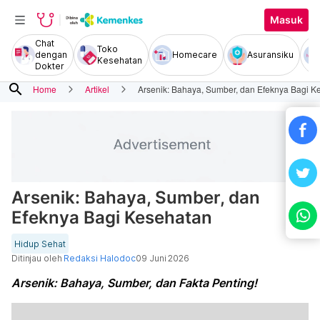
Masuk
Chat
Toko
dengan
Homecare
Asuransiku
Kesehatan
Dokter
search
Home
Artikel
Arsenik: Bahaya, Sumber, dan Efeknya Bagi K
Arsenik: Bahaya, Sumber, dan
Efeknya Bagi Kesehatan
Hidup Sehat
Ditinjau oleh
Redaksi Halodoc
09 Juni 2026
Arsenik: Bahaya, Sumber, dan Fakta Penting!