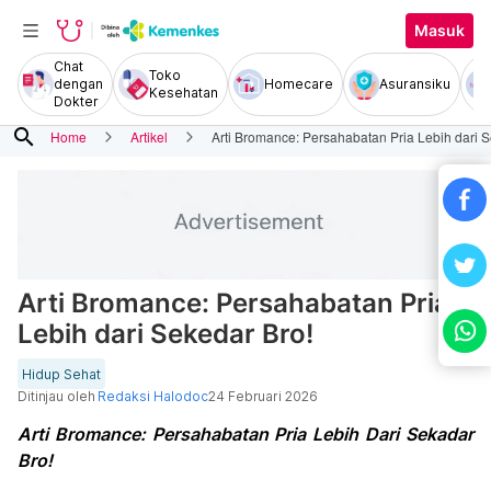
Masuk
Chat
Toko
dengan
Homecare
Asuransiku
Kesehatan
Dokter
search
Home
Artikel
Arti Bromance: Persahabatan Pria Lebih dari S
Arti Bromance: Persahabatan Pria
Lebih dari Sekedar Bro!
Hidup Sehat
Ditinjau oleh
Redaksi Halodoc
24 Februari 2026
Arti Bromance: Persahabatan Pria Lebih Dari Sekadar
Bro!