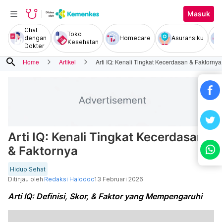
Masuk
Chat
Toko
dengan
Homecare
Asuransiku
Kesehatan
Dokter
search
Home
Artikel
Arti IQ: Kenali Tingkat Kecerdasan & Faktornya
Arti IQ: Kenali Tingkat Kecerdasan
& Faktornya
Hidup Sehat
Ditinjau oleh
Redaksi Halodoc
13 Februari 2026
Arti IQ: Definisi, Skor, & Faktor yang Mempengaruhi