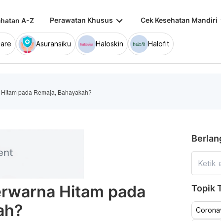
keyboard_arrow_down
keybo
Perawatan Khusus
Cek Kesehatan Mandiri
hatan A-Z
are
Asuransiku
Haloskin
Halofit
a Hitam pada Remaja, Bahayakah?
Berlan
erwarna Hitam pada
Topik T
ah?
Coronav