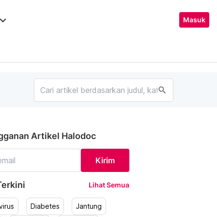
ard_arrow_down
Masuk
search
gganan Artikel Halodoc
Kirim
erkini
Lihat Semua
irus
Diabetes
Jantung