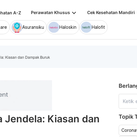
keyboard_arrow_down
keybo
Perawatan Khusus
Cek Kesehatan Mandiri
hatan A-Z
are
Asuransiku
Haloskin
Halofit
la: Kiasan dan Dampak Buruk
Berlan
 Jendela: Kiasan dan
Topik T
Coronav