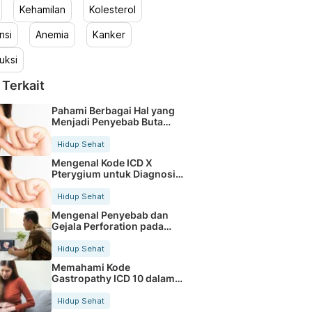
Kehamilan
Kolesterol
nsi
Anemia
Kanker
uksi
 Terkait
Pahami Berbagai Hal yang
Menjadi Penyebab Buta
Warna
Hidup Sehat
Mengenal Kode ICD X
Pterygium untuk Diagnosis
Mata
Hidup Sehat
Mengenal Penyebab dan
Gejala Perforation pada
Tubuh
Hidup Sehat
Memahami Kode
Gastropathy ICD 10 dalam
Rekam Medis Pasien
Hidup Sehat