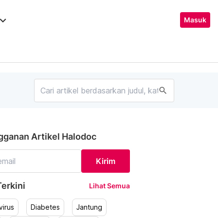
ard_arrow_down
Masuk
search
gganan Artikel Halodoc
Kirim
erkini
Lihat Semua
irus
Diabetes
Jantung