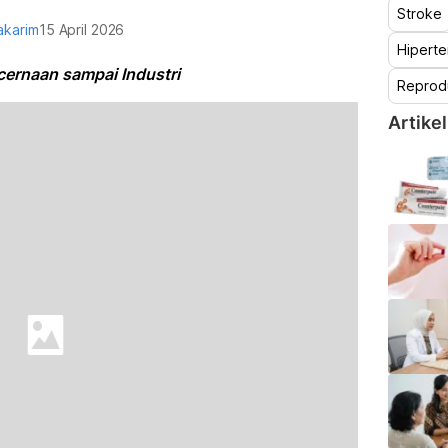
Stroke
Makarim
15 April 2026
Hiperte
cernaan sampai Industri
Reprod
Artikel