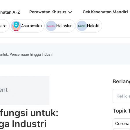
keyboard_arrow_down
keybo
Perawatan Khusus
Cek Kesehatan Mandiri
hatan A-Z
are
Asuransiku
Haloskin
Halofit
untuk: Pencernaan hingga Industri
Berlan
fungsi untuk:
Topik T
a Industri
Coronav