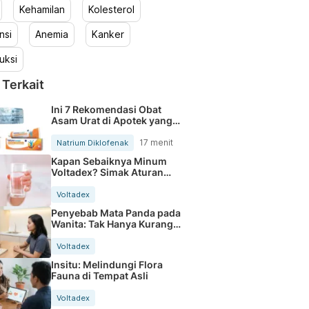
Kehamilan
Kolesterol
nsi
Anemia
Kanker
uksi
 Terkait
Ini 7 Rekomendasi Obat
Asam Urat di Apotek yang
Ampuh Redakan Nyeri Sendi
17 menit
Natrium Diklofenak
Kapan Sebaiknya Minum
Voltadex? Simak Aturan
Pakainya
Voltadex
Penyebab Mata Panda pada
Wanita: Tak Hanya Kurang
Tidur
Voltadex
Insitu: Melindungi Flora
Fauna di Tempat Asli
Voltadex