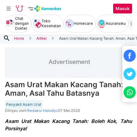
Masuk
Chat
Toko
dengan
Homecare
Asuransiku
Kesehatan
Dokter
search
Home
Artikel
Asam Urat Makan Kacang Tanah: Aman, Asal 
Asam Urat Makan Kacang Tanah:
Aman, Asal Tahu Batasnya
Penyakit Asam Urat
Ditinjau oleh
Redaksi Halodoc
07 Mei 2026
Asam Urat Makan Kacang Tanah: Boleh Kok, Tahu
Porsinya!