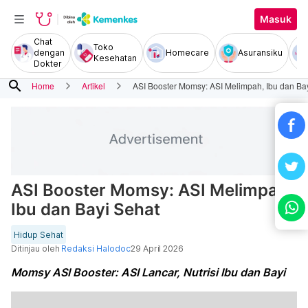
Masuk
Chat
Toko
dengan
Homecare
Asuransiku
Kesehatan
Dokter
search
Home
Artikel
ASI Booster Momsy: ASI Melimpah, Ibu dan Ba
ASI Booster Momsy: ASI Melimpah,
Ibu dan Bayi Sehat
Hidup Sehat
Ditinjau oleh
Redaksi Halodoc
29 April 2026
Momsy ASI Booster: ASI Lancar, Nutrisi Ibu dan Bayi