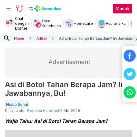
Masuk
Chat
Toko
dengan
Homecare
Asuransiku
Kesehatan
Dokter
search
Home
Artikel
Asi di Botol Tahan Berapa Jam? Ini Jawabanny
Asi di Botol Tahan Berapa Jam? Ini
Jawabannya, Bu!
Hidup Sehat
Ditinjau oleh
Redaksi Halodoc
05 Mei 2026
Wajib Tahu: Asi di Botol Tahan Berapa Jam?