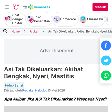
Masuk
Chat
Toko
dengan
Homecare
Asuransiku
Kesehatan
Dokter
search
Home
Artikel
Asi Tak Dikeluarkan: Akibat Bengkak, Nyeri, Mas
Asi Tak Dikeluarkan: Akibat
Bengkak, Nyeri, Mastitis
Hidup Sehat
Ditinjau oleh
Redaksi Halodoc
15 Mei 2026
Apa Akibat Jika ASI Tak Dikeluarkan? Waspada Nyeri!