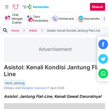
Masuk
Chat
Toko
dengan
Homecare
Asuransiku
Kesehatan
Dokter
search
Home
Artikel
Asistol: Kenali Kondisi Jantung Flat-Line
Asistol: Kenali Kondisi Jantung Flat-
Line
Henti Jantung
Ditinjau oleh
Redaksi Halodoc
17 April 2026
Asistol: Jantung Flat-Line, Kenali Gawat Daruratnya!