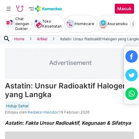
Masuk
Chat
Toko
dengan
Homecare
Asuransiku
Kesehatan
Dokter
search
Home
Artikel
Astatin: Unsur Radioaktif Halogen yang Langk
Astatin: Unsur Radioaktif Halogen
yang Langka
Hidup Sehat
Ditinjau oleh
Redaksi Halodoc
19 Februari 2026
Astatin: Fakta Unsur Radioaktif, Kegunaan & Sifatnya