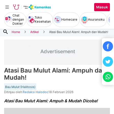
Masuk
Chat
Toko
dengan
Homecare
Asuransiku
Kesehatan
Dokter
search
Home
Artikel
Atasi Bau Mulut Alami: Ampuh dan Mudah!
Atasi Bau Mulut Alami: Ampuh dan
Mudah!
Bau Mulut (Halitosis)
Ditinjau oleh
Redaksi Halodoc
18 Februari 2026
Atasi Bau Mulut Alami: Ampuh & Mudah Dicoba!