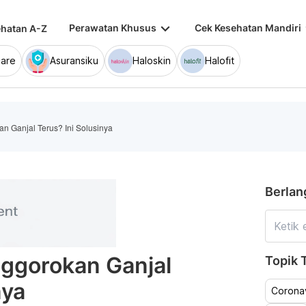
keyboard_arrow_down
keybo
Perawatan Khusus
Cek Kesehatan Mandiri
hatan A-Z
are
Asuransiku
Haloskin
Halofit
an Ganjal Terus? Ini Solusinya
Berlan
nggorokan Ganjal
Topik T
nya
Coronav