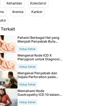
Kehamilan
Kolesterol
nsi
Anemia
Kanker
uksi
 Terkait
Pahami Berbagai Hal yang
Menjadi Penyebab Buta
Warna
Hidup Sehat
Mengenal Kode ICD X
Pterygium untuk Diagnosis
Mata
Hidup Sehat
Mengenal Penyebab dan
Gejala Perforation pada
Tubuh
Hidup Sehat
Memahami Kode
Gastropathy ICD 10 dalam
Rekam Medis Pasien
Hidup Sehat