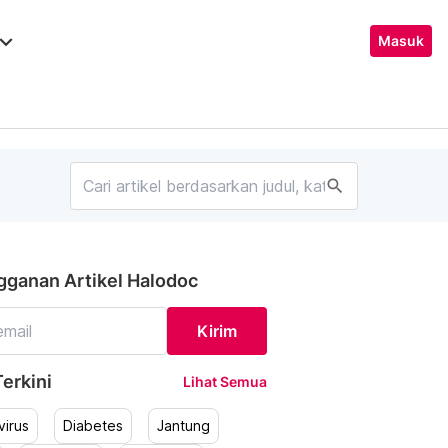
ard_arrow_down
Masuk
search
gganan Artikel Halodoc
Kirim
erkini
Lihat Semua
irus
Diabetes
Jantung