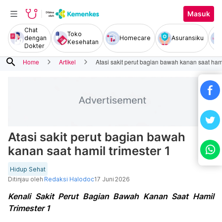
Masuk
Chat
Toko
dengan
Homecare
Asuransiku
Kesehatan
Dokter
search
Home
Artikel
Atasi sakit perut bagian bawah kanan saat hami
Atasi sakit perut bagian bawah
kanan saat hamil trimester 1
Hidup Sehat
Ditinjau oleh
Redaksi Halodoc
17 Juni 2026
Kenali Sakit Perut Bagian Bawah Kanan Saat Hamil
Trimester 1