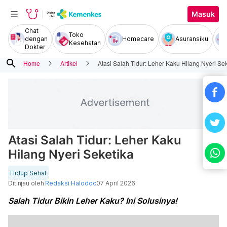
Masuk
Chat
Toko
dengan
Homecare
Asuransiku
Kesehatan
Dokter
search
Home
Artikel
Atasi Salah Tidur: Leher Kaku Hilang Nyeri Se
Atasi Salah Tidur: Leher Kaku
Hilang Nyeri Seketika
Hidup Sehat
Ditinjau oleh
Redaksi Halodoc
07 April 2026
Salah Tidur Bikin Leher Kaku? Ini Solusinya!