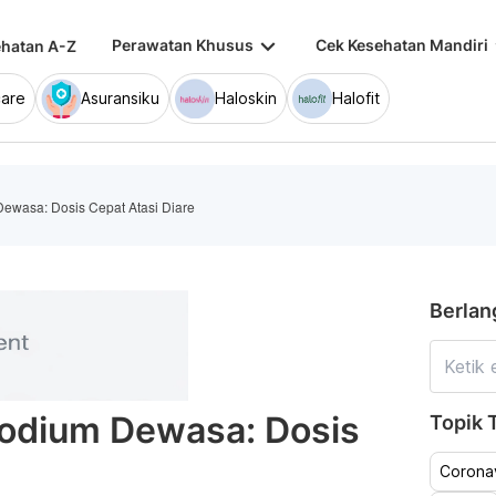
keyboard_arrow_down
keybo
Perawatan Khusus
Cek Kesehatan Mandiri
hatan A-Z
are
Asuransiku
Haloskin
Halofit
ewasa: Dosis Cepat Atasi Diare
Berlan
odium Dewasa: Dosis
Topik T
Coronav