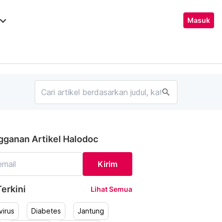
ard_arrow_down
Masuk
search
gganan Artikel Halodoc
Kirim
erkini
Lihat Semua
irus
Diabetes
Jantung