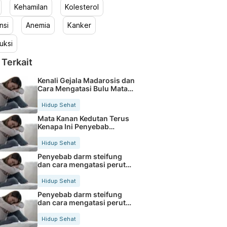
Kehamilan
Kolesterol
nsi
Anemia
Kanker
uksi
 Terkait
Kenali Gejala Madarosis dan
Cara Mengatasi Bulu Mata
Rontok
Hidup Sehat
Mata Kanan Kedutan Terus
Kenapa Ini Penyebab
Medisnya
Hidup Sehat
Penyebab darm steifung
dan cara mengatasi perut
kaku secara alami
Hidup Sehat
Penyebab darm steifung
dan cara mengatasi perut
kaku secara alami
Hidup Sehat