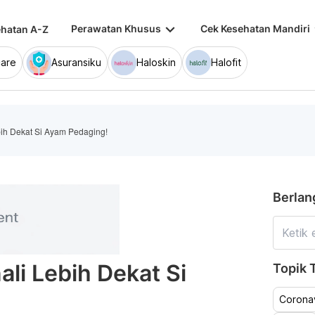
keyboard_arrow_down
keybo
Perawatan Khusus
Cek Kesehatan Mandiri
hatan A-Z
are
Asuransiku
Haloskin
Halofit
bih Dekat Si Ayam Pedaging!
Berlan
ali Lebih Dekat Si
Topik T
Coronav