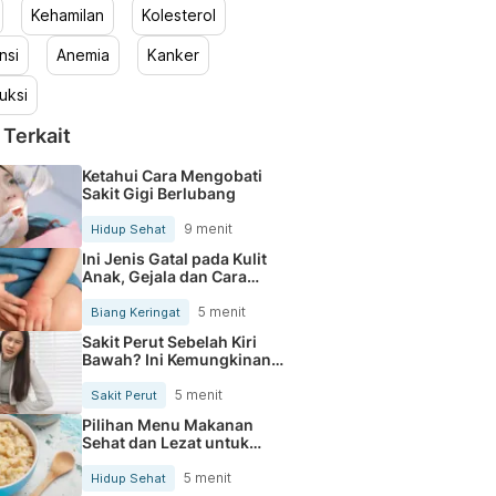
Kehamilan
Kolesterol
nsi
Anemia
Kanker
uksi
 Terkait
Ketahui Cara Mengobati
Sakit Gigi Berlubang
9 menit
Hidup Sehat
Ini Jenis Gatal pada Kulit
Anak, Gejala dan Cara
Mengobatinya
5 menit
Biang Keringat
Sakit Perut Sebelah Kiri
Bawah? Ini Kemungkinan
Penyebabnya
5 menit
Sakit Perut
Pilihan Menu Makanan
Sehat dan Lezat untuk
Mengurangi Kolesterol
5 menit
Hidup Sehat