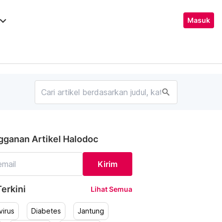
ard_arrow_down
Masuk
search
gganan Artikel Halodoc
Kirim
erkini
Lihat Semua
irus
Diabetes
Jantung