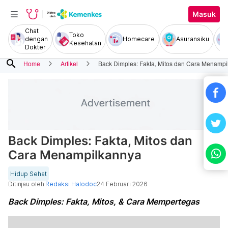
Masuk
Chat
Toko
dengan
Homecare
Asuransiku
Kesehatan
Dokter
search
Home
Artikel
Back Dimples: Fakta, Mitos dan Cara Menamp
Back Dimples: Fakta, Mitos dan
Cara Menampilkannya
Hidup Sehat
Ditinjau oleh
Redaksi Halodoc
24 Februari 2026
Back Dimples: Fakta, Mitos, & Cara Mempertegas