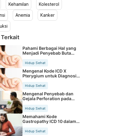
Kehamilan
Kolesterol
nsi
Anemia
Kanker
uksi
 Terkait
Pahami Berbagai Hal yang
Menjadi Penyebab Buta
Warna
Hidup Sehat
Mengenal Kode ICD X
Pterygium untuk Diagnosis
Mata
Hidup Sehat
Mengenal Penyebab dan
Gejala Perforation pada
Tubuh
Hidup Sehat
Memahami Kode
Gastropathy ICD 10 dalam
Rekam Medis Pasien
Hidup Sehat