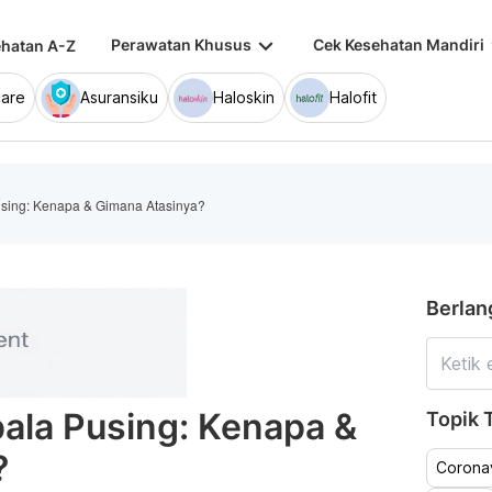
keyboard_arrow_down
keybo
Perawatan Khusus
Cek Kesehatan Mandiri
hatan A-Z
are
Asuransiku
Haloskin
Halofit
sing: Kenapa & Gimana Atasinya?
Berlan
ala Pusing: Kenapa &
Topik T
?
Coronav