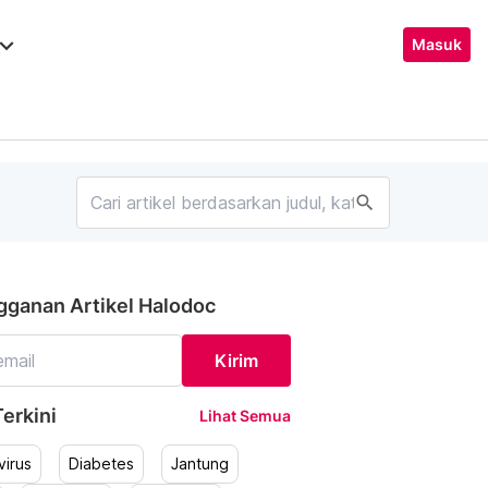
ard_arrow_down
Masuk
search
gganan Artikel Halodoc
Kirim
erkini
Lihat Semua
irus
Diabetes
Jantung