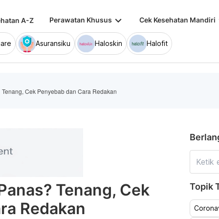
keyboard_arrow_down
keybo
Perawatan Khusus
Cek Kesehatan Mandiri
hatan A-Z
are
Asuransiku
Haloskin
Halofit
? Tenang, Cek Penyebab dan Cara Redakan
Berlan
 Panas? Tenang, Cek
Topik T
ra Redakan
Coronav