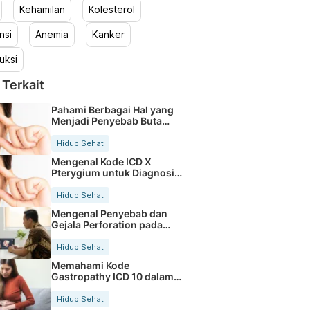
Kehamilan
Kolesterol
nsi
Anemia
Kanker
uksi
 Terkait
Pahami Berbagai Hal yang
Menjadi Penyebab Buta
Warna
Hidup Sehat
Mengenal Kode ICD X
Pterygium untuk Diagnosis
Mata
Hidup Sehat
Mengenal Penyebab dan
Gejala Perforation pada
Tubuh
Hidup Sehat
Memahami Kode
Gastropathy ICD 10 dalam
Rekam Medis Pasien
Hidup Sehat