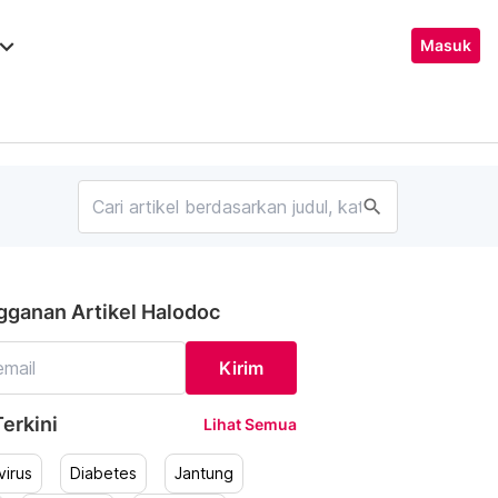
ard_arrow_down
Masuk
search
gganan Artikel Halodoc
Kirim
erkini
Lihat Semua
irus
Diabetes
Jantung