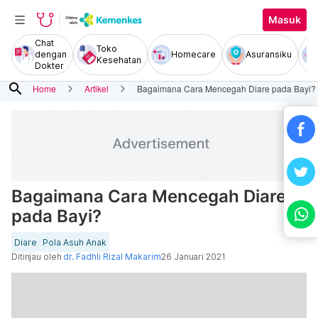
Masuk
Chat
Toko
dengan
Homecare
Asuransiku
Kesehatan
Dokter
search
Home
Artikel
Bagaimana Cara Mencegah Diare pada Bayi?
Bagaimana Cara Mencegah Diare
pada Bayi?
Diare
Pola Asuh Anak
Ditinjau oleh
dr. Fadhli Rizal Makarim
26 Januari 2021