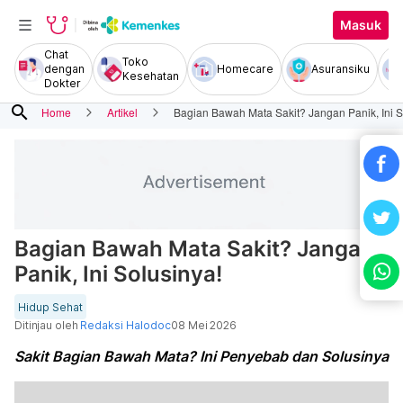
Masuk
Chat
Toko
dengan
Homecare
Asuransiku
Kesehatan
Dokter
search
Home
Artikel
Bagian Bawah Mata Sakit? Jangan Panik, Ini S
Bagian Bawah Mata Sakit? Jangan
Panik, Ini Solusinya!
Hidup Sehat
Ditinjau oleh
Redaksi Halodoc
08 Mei 2026
Sakit Bagian Bawah Mata? Ini Penyebab dan Solusinya