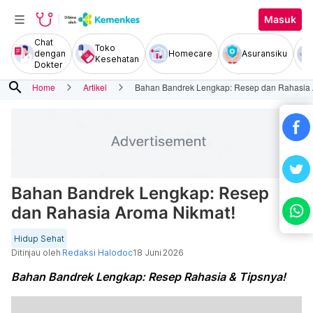
Masuk
Chat
Toko
dengan
Homecare
Asuransiku
Kesehatan
Dokter
search
Home
Artikel
Bahan Bandrek Lengkap: Resep dan Rahasia 
Bahan Bandrek Lengkap: Resep
dan Rahasia Aroma Nikmat!
Hidup Sehat
Ditinjau oleh
Redaksi Halodoc
18 Juni 2026
Bahan Bandrek Lengkap: Resep Rahasia & Tipsnya!