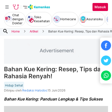
Masuk
Chat
Toko
dengan
Homecare
Asuransiku
Kesehatan
Dokter
search
Home
Artikel
Bahan Kue Kering: Resep, Tips dan Rahasia 
Bahan Kue Kering: Resep, Tips dan
Rahasia Renyah!
Hidup Sehat
Ditinjau oleh
Redaksi Halodoc
15 Juni 2026
Bahan Kue Kering: Panduan Lengkap & Tips Sukses