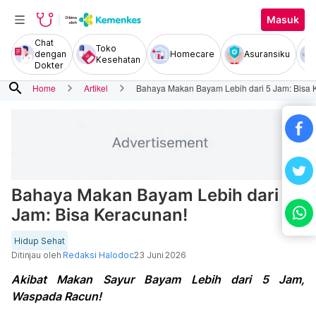
Masuk
Chat
Toko
dengan
Homecare
Asuransiku
Kesehatan
Dokter
search
Home
Artikel
Bahaya Makan Bayam Lebih dari 5 Jam: Bisa 
Bahaya Makan Bayam Lebih dari 5
Jam: Bisa Keracunan!
Hidup Sehat
Ditinjau oleh
Redaksi Halodoc
23 Juni 2026
Akibat Makan Sayur Bayam Lebih dari 5 Jam,
Waspada Racun!