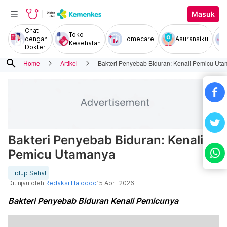
Masuk
Chat
Toko
dengan
Homecare
Asuransiku
Kesehatan
Dokter
search
Home
Artikel
Bakteri Penyebab Biduran: Kenali Pemicu Ut
Bakteri Penyebab Biduran: Kenali
Pemicu Utamanya
Hidup Sehat
Ditinjau oleh
Redaksi Halodoc
15 April 2026
Bakteri Penyebab Biduran Kenali Pemicunya