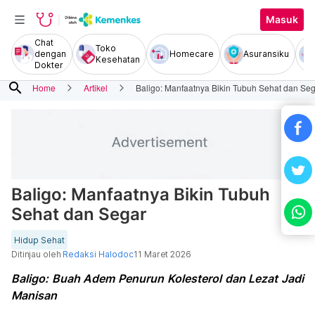
Masuk
Chat
Toko
dengan
Homecare
Asuransiku
Kesehatan
Dokter
search
Home
Artikel
Baligo: Manfaatnya Bikin Tubuh Sehat dan Se
Baligo: Manfaatnya Bikin Tubuh
Sehat dan Segar
Hidup Sehat
Ditinjau oleh
Redaksi Halodoc
11 Maret 2026
Baligo: Buah Adem Penurun Kolesterol dan Lezat Jadi
Manisan