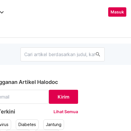
ard_arrow_down
Masuk
search
gganan Artikel Halodoc
Kirim
erkini
Lihat Semua
irus
Diabetes
Jantung