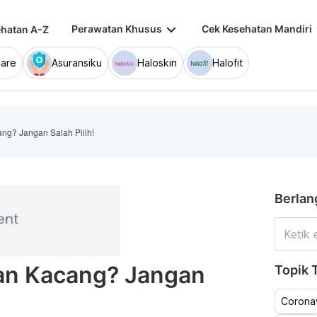
keyboard_arrow_down
keybo
Perawatan Khusus
Cek Kesehatan Mandiri
hatan A-Z
are
Asuransiku
Haloskin
Halofit
ng? Jangan Salah Pilih!
Berlan
an Kacang? Jangan
Topik T
Coronav