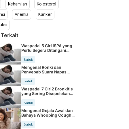
Kehamilan
Kolesterol
nsi
Anemia
Kanker
uksi
 Terkait
Waspadai 5 Ciri ISPA yang
Perlu Segera Ditangani
Dokter
Batuk
Mengenal Ronki dan
Penyebab Suara Napas
Tidak Normal
Batuk
Waspadai 7 Ciri2 Bronkitis
yang Sering Disepelekan
Tubuh
Batuk
Mengenal Gejala Awal dan
Bahaya Whooping Cough
pada Anak
Batuk